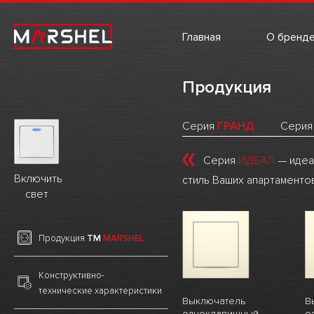
Главная
О бренд
Продукция
Серия
ГРАНД
Сери
Серия
ИДЕАЛ
— идеа
Включить
стиль Ваших апартаменто
свет
Продукция
ТМ
MARSHEL
Конструктивно-
технические характеристики
Выключатель
В
одноклавишный
о