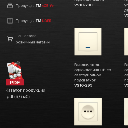
VS10-290
у
Продукция
ТМ
«СВ-У»
д
V
Продукция
ТМ
LiDER
Наш оптово-
розничный магазин
Выключатель
В
одноклавишный со
о
светодиодной
с
подсветкой
п
VS10-299
V
Каталог продукции
.pdf (6,6 мб)