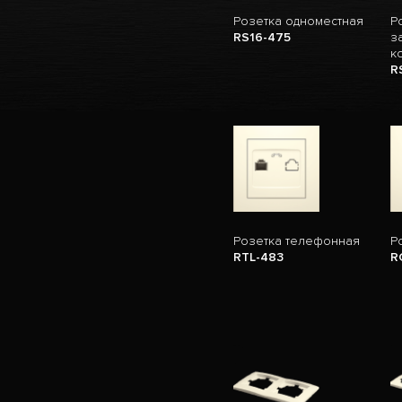
Розетка одноместная
Р
RS16-475
з
к
R
Розетка телефонная
Р
RTL-483
R